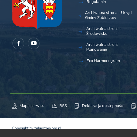
Regulamin
Archiwalna strona - Urząd
Gminy Zabierzów
Archiwalna strona -
Środowisko
Archiwalna strona -
Planowanie
Eco Harmonogram
Mapa serwisu
RSS
Deklaracja dostępności
Copyright by zabierzow.org.pl