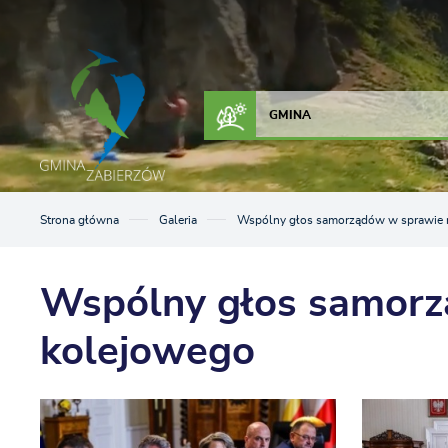
Przejdź do menu.
Przejdź do wyszukiwarki.
Przejdź do treści.
Przejdź do ustawień wielkości czcionki.
Włącz wersję kontrastową strony.
ZAŁATW SPRAWĘ
KONTAKT
GMINA
Strona główna
Galeria
Wspólny głos samorządów w sprawie r
Wspólny głos samorz
kolejowego