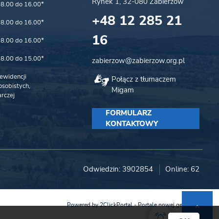
Rynek 1, 32-080 Zabierzów
8.00 do 16.00*
+48 12 285 21
8.00 do 16.00*
16
8.00 do 16.00*
8.00 do 15.00*
zabierzow@zabierzow.org.pl
ewidencji
Połącz z tłumaczem
sobistych,
Migam
rczej
FORMULARZ
KONTAKTOWY
Odwiedzin: 3902854
Online: 62
Powered by
2ClickPortal
- Portale nowej generacji