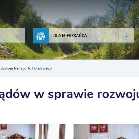
JAKOŚĆ POWIETRZA
LIVE CAMERA
DLA MIESZKAŃCA
ozwoju transportu kolejowego
ądów w sprawie rozwoju