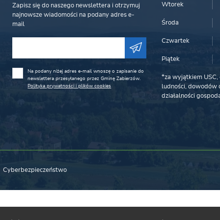
Wtorek
Zapisz się do naszego newslettera i otrzymuj
najnowsze wiadomości na podany adres e-
Środa
mail
Czwartek
Piątek
Na podany niżej adres e-mail wnoszę o zapisanie do
*za wyjątkiem USC, 
newslettera przesyłanego przez Gminę Zabierzów.
Polityka prywatności i plików cookies
ludności, dowodów o
działalności gospoda
Cyberbezpieczeństwo