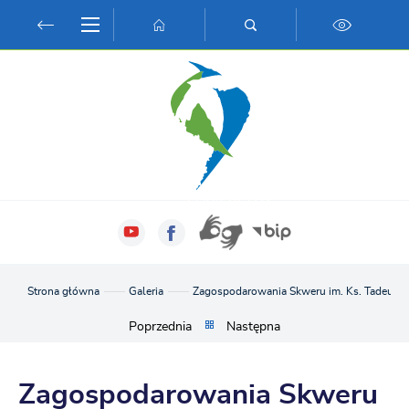
Przejdź do menu.
Przejdź do wyszukiwarki.
Przejdź do treści.
Przejdź do ustawień wielkości czcionki.
Włącz wersję kontrastową strony.
Strona główna
Galeria
Zagospodarowania Skweru im. Ks. Tadeusza
Poprzednia
Następna
Zagospodarowania Skweru