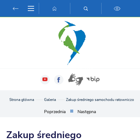
Przejdź do menu.
Przejdź do wyszukiwarki.
Przejdź do treści.
Przejdź do ustawień wielkości czcionki.
Włącz wersję kontrastową strony.
Strona główna
Galeria
Zakup średniego samochodu ratowniczo-ga
Poprzednia
Następna
Zakup średniego