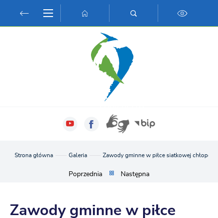
Przejdź do menu.
Przejdź do wyszukiwarki.
Przejdź do treści.
Przejdź do ustawień wielkości czcionki.
Włącz wersję kontrastową strony.
Strona główna
Galeria
Zawody gminne w piłce siatkowej chłopcó
Poprzednia
Następna
Zawody gminne w piłce