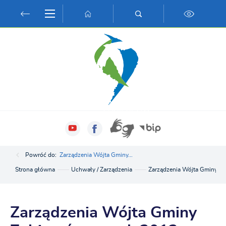
Przejdź do menu.
Przejdź do wyszukiwarki.
Przejdź do treści.
Przejdź do ustawień wielkości czcionki.
Włącz wersję kontrastową strony.
Powróć do:
Zarządzenia Wójta Gminy...
Strona główna
Uchwały / Zarządzenia
Zarządzenia Wójta Gminy Z
Zarządzenia Wójta Gminy