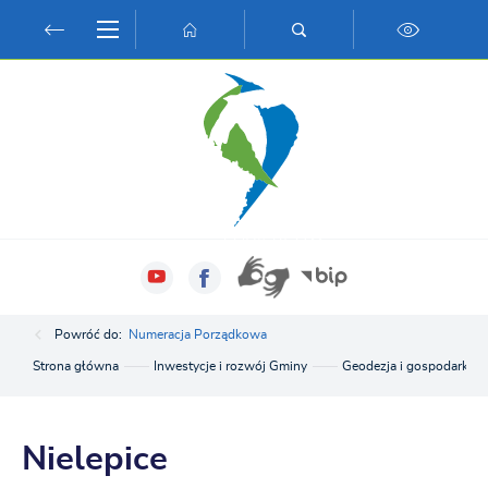
Przejdź do menu.
Przejdź do wyszukiwarki.
Przejdź do treści.
Przejdź do ustawień wielkości czcionki.
Włącz wersję kontrastową strony.
Powróć do:
Numeracja Porządkowa
Strona główna
Inwestycje i rozwój Gminy
Geodezja i gospodarka g
Nielepice