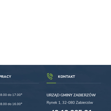
PRACY
KONTAKT
8.00 do 17.00*
URZĄD GMINY ZABIERZÓW
Rynek 1, 32-080 Zabierzów
8.00 do 16.00*