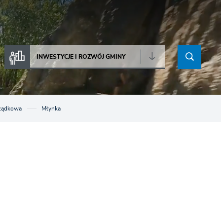
INWESTYCJE I ROZWÓJ GMINY
rządkowa
Młynka