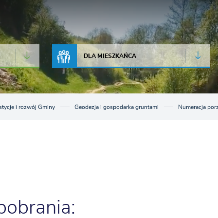
JAKOŚĆ POWIETRZA
LIVE CAMERA
DLA MIESZKAŃCA
stycje i rozwój Gminy
Geodezja i gospodarka gruntami
Numeracja po
 pobrania: