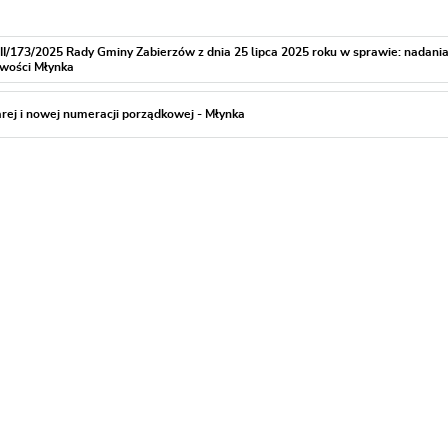
II/173/2025 Rady Gminy Zabierzów z dnia 25 lipca 2025 roku w sprawie: nadani
owości Młynka
rej i nowej numeracji porządkowej - Młynka