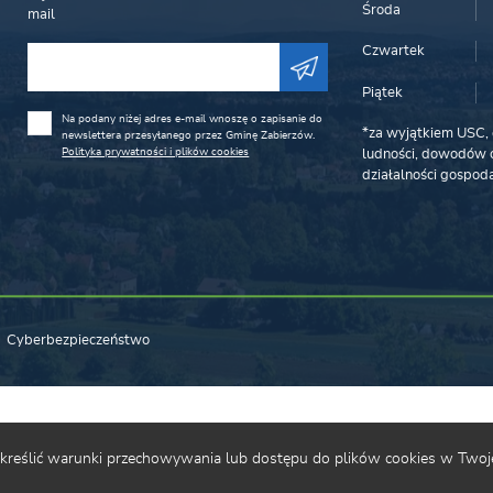
Środa
mail
Czwartek
Piątek
Na podany niżej adres e-mail wnoszę o zapisanie do
*za wyjątkiem USC, 
newslettera przesyłanego przez Gminę Zabierzów.
Polityka prywatności i plików cookies
ludności, dowodów o
działalności gospoda
Cyberbezpieczeństwo
 określić warunki przechowywania lub dostępu do plików cookies w Twoje