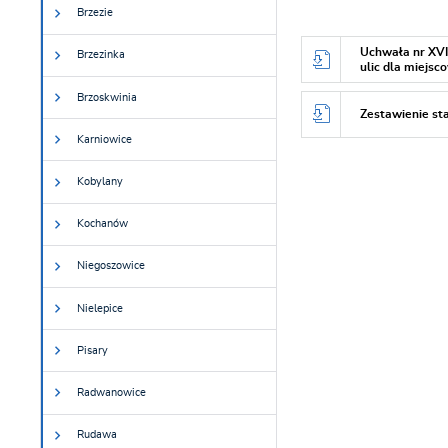
Brzezie
Uchwała nr XVI
Brzezinka
ulic dla miejsc
Brzoskwinia
Zestawienie sta
Karniowice
Kobylany
Kochanów
Niegoszowice
Nielepice
Pisary
Radwanowice
Rudawa