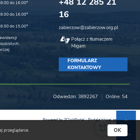
+48 12 285 21
8.00 do 16.00*
16
8.00 do 16.00*
8.00 do 15.00*
zabierzow@zabierzow.org.pl
ewidencji
Połącz z tłumaczem
sobistych,
Migam
rczej
FORMULARZ
KONTAKTOWY
Odwiedzin: 3892267
Online: 54
Powered by
2ClickPortal
- Portale nowej generacji
OK
j przeglądarce.
DO GÓRY