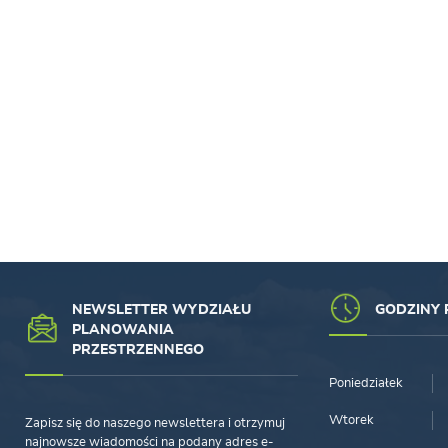
NEWSLETTER WYDZIAŁU
GODZINY 
PLANOWANIA
PRZESTRZENNEGO
Poniedziałek
Wtorek
Zapisz się do naszego newslettera i otrzymuj
najnowsze wiadomości na podany adres e-