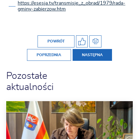
https://esesja.tv/transmisje_z_obrad/1979/rada-
gminy-zabierzow.htm
POWRÓT
POPRZEDNIA
NASTĘPNA
Pozostałe
aktualności