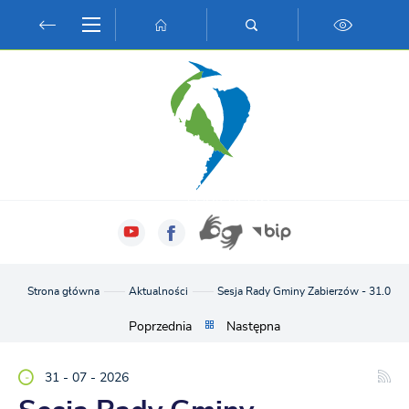
Przejdź do menu.
Przejdź do wyszukiwarki.
Przejdź do treści.
Przejdź do ustawień wielkości czcionki.
Włącz wersję kontrastową strony.
Strona główna
Aktualności
Sesja Rady Gminy Zabierzów - 31.07.20
Poprzednia
Następna
31 - 07 - 2026