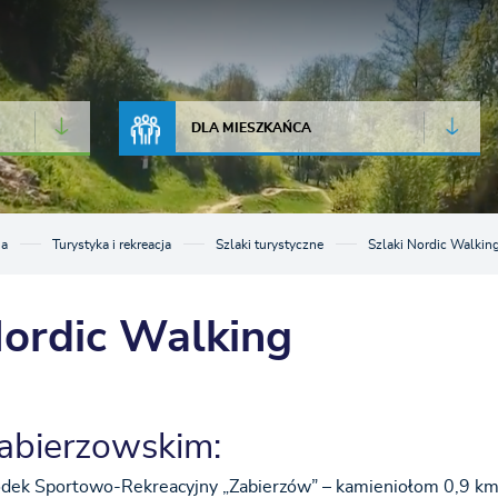
JAKOŚĆ POWIETRZA
LIVE CAMERA
DLA MIESZKAŃCA
na
Turystyka i rekreacja
Szlaki turystyczne
Szlaki Nordic Walkin
Nordic Walking
abierzowskim:
dek Sportowo-Rekreacyjny „Zabierzów” – kamieniołom 0,9 km –