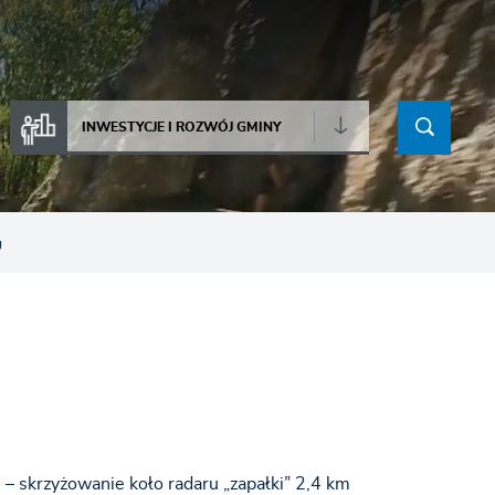
INWESTYCJE I ROZWÓJ GMINY
g
 skrzyżowanie koło radaru „zapałki” 2,4 km