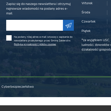
Wtorek
Zapisz się do naszego newslettera i otrzymuj
najnowsze wiadomości na podany adres e-
Środa
mail
Czwartek
Piątek
Na podany niżej adres e-mail wnoszę o zapisanie do
*za wyjątkiem USC, 
newslettera przesyłanego przez Gminę Zabierzów.
Polityka prywatności i plików cookies
ludności, dowodów o
działalności gospoda
Cyberbezpieczeństwo