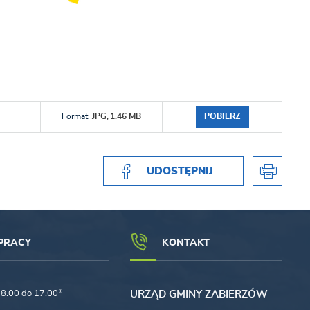
POBIERZ
Format:
JPG,
1.46 MB
UDOSTĘPNIJ
PRACY
KONTAKT
8.00 do 17.00*
URZĄD GMINY ZABIERZÓW