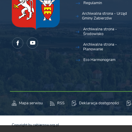
Regulamin
Archiwalna strona - Urząd
Gminy Zabierzów
Archiwalna strona -
Środowisko
Archiwalna strona -
Planowanie
Eco Harmonogram
Mapa serwisu
RSS
Deklaracja dostępności
Copyright by zabierzow.org.pl