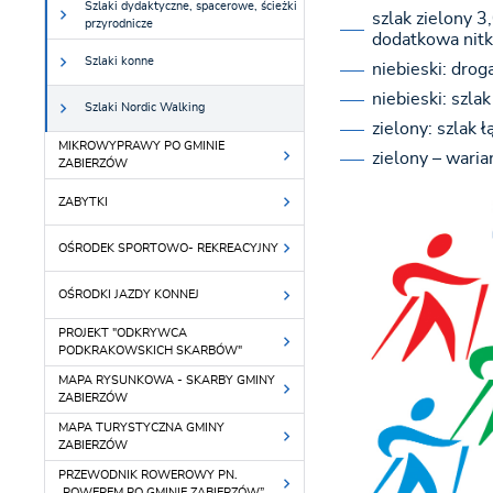
Szlaki dydaktyczne, spacerowe, ścieżki
szlak zielony 3
przyrodnicze
dodatkowa nitk
Szlaki konne
niebieski: drog
niebieski: szla
Szlaki Nordic Walking
zielony: szlak 
MIKROWYPRAWY PO GMINIE
zielony – wari
ZABIERZÓW
ZABYTKI
OŚRODEK SPORTOWO- REKREACYJNY
OŚRODKI JAZDY KONNEJ
PROJEKT "ODKRYWCA
PODKRAKOWSKICH SKARBÓW"
MAPA RYSUNKOWA - SKARBY GMINY
ZABIERZÓW
MAPA TURYSTYCZNA GMINY
ZABIERZÓW
PRZEWODNIK ROWEROWY PN.
„ROWEREM PO GMINIE ZABIERZÓW”