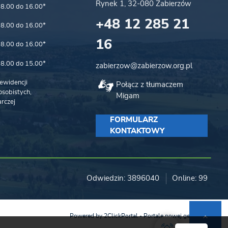
Rynek 1, 32-080 Zabierzów
8.00 do 16.00*
+48 12 285 21
8.00 do 16.00*
16
8.00 do 16.00*
8.00 do 15.00*
zabierzow@zabierzow.org.pl
ewidencji
Połącz z tłumaczem
sobistych,
Migam
rczej
FORMULARZ
KONTAKTOWY
Odwiedzin: 3896040
Online: 99
Powered by
2ClickPortal
- Portale nowej generacji