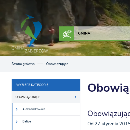
Przejdź do menu.
Przejdź do wyszukiwarki.
Przejdź do treści.
Przejdź do ustawień wielkości czcionki.
Włącz wersję kontrastową strony.
ZAŁATW SPRAWĘ
KONTAKT
GMINA
Strona główna
Obowiązujące
Obowią
WYBIERZ KATEGORIĘ
OBOWIĄZUJĄCE
Aleksandrowice
Obowiązując
Balice
Od 27 stycznia 201