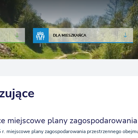
JAKOŚĆ POWIETRZA
LIVE CAMERA
DLA MIESZKAŃCA
zujące
e miejscowe plany zagospodarowania
5 r. miejscowe plany zagospodarowania przestrzennego obejm