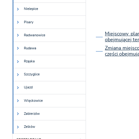
Nielepice
Pisary
Miejscowy pla
Radwanowice
obejmującej te
Zmiana miejsco
Rudawa
części obejmuj
Rząska
Szczyglice
Ujazd
Więckowice
Zabierzów
Zelków