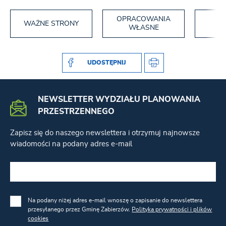
OPRACOWANIA
WAŻNE STRONY
PO
WŁASNE
UDOSTĘPNIJ
NEWSLETTER WYDZIAŁU PLANOWANIA
PRZESTRZENNEGO
Zapisz się do naszego newslettera i otrzymuj najnowsze
wiadomości na podany adres e-mail
Na podany niżej adres e-mail wnoszę o zapisanie do newslettera
przesyłanego przez Gminę Zabierzów.
Polityka prywatności i plików
cookies