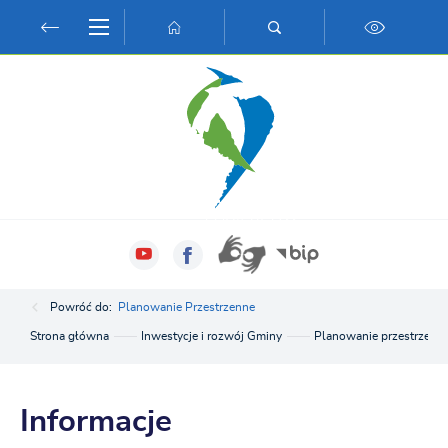
Przejdź do menu.
Przejdź do wyszukiwarki.
Przejdź do treści.
Przejdź do ustawień wielkości czcionki.
Włącz wersję kontrastową strony.
Powróć do:
Planowanie Przestrzenne
Strona główna
Inwestycje i rozwój Gminy
Planowanie przestrzenn
Informacje