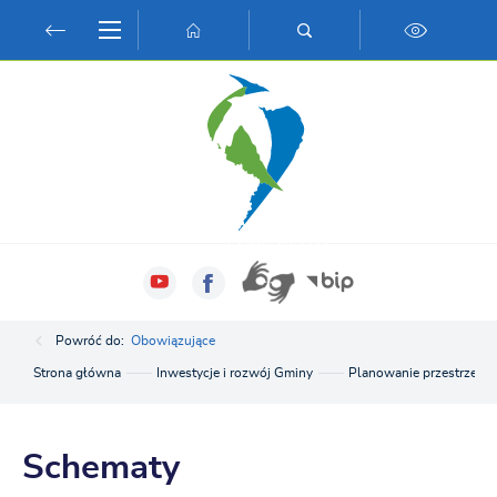
Przejdź do menu.
Przejdź do wyszukiwarki.
Przejdź do treści.
Przejdź do ustawień wielkości czcionki.
Włącz wersję kontrastową strony.
Powróć do:
Obowiązujące
Strona główna
Inwestycje i rozwój Gminy
Planowanie przestrzenn
Schematy