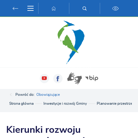
Przejdź do menu.
Przejdź do wyszukiwarki.
Przejdź do treści.
Przejdź do ustawień wielkości czcionki.
Włącz wersję kontrastową strony.
Powróć do:
Obowiązujące
Strona główna
Inwestycje i rozwój Gminy
Planowanie przestrzenn
Kierunki rozwoju