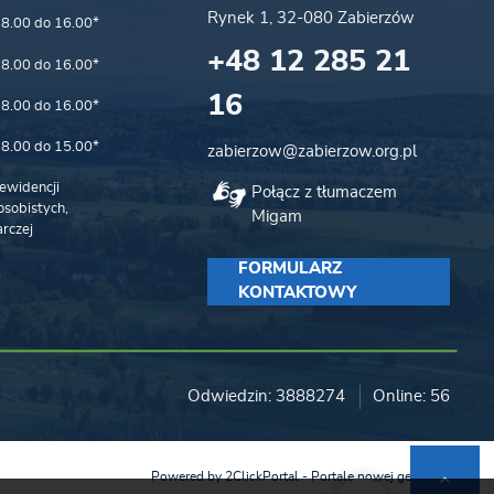
Rynek 1, 32-080 Zabierzów
8.00 do 16.00*
+48 12 285 21
8.00 do 16.00*
16
8.00 do 16.00*
8.00 do 15.00*
zabierzow@zabierzow.org.pl
ewidencji
Połącz z tłumaczem
sobistych,
Migam
rczej
FORMULARZ
KONTAKTOWY
Odwiedzin: 3888274
Online: 56
Powered by
2ClickPortal
- Portale nowej generacji