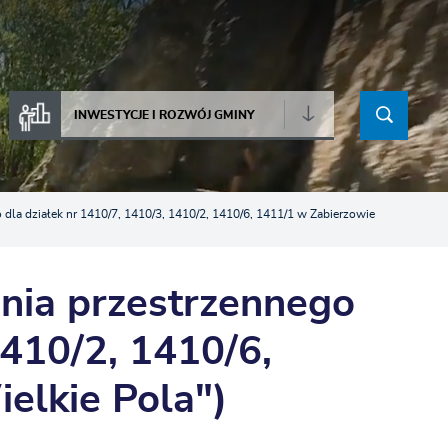
INWESTYCJE I ROZWÓJ GMINY
dla działek nr 1410/7, 1410/3, 1410/2, 1410/6, 1411/1 w Zabierzowie
nia przestrzennego
1410/2, 1410/6,
elkie Pola")