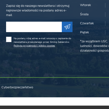
Wtorek
Zapisz się do naszego newslettera i otrzymuj
najnowsze wiadomości na podany adres e-
Środa
mail
Czwartek
Piątek
Na podany niżej adres e-mail wnoszę o zapisanie do
*za wyjątkiem USC, 
newslettera przesyłanego przez Gminę Zabierzów.
Polityka prywatności i plików cookies
ludności, dowodów o
działalności gospoda
Cyberbezpieczeństwo