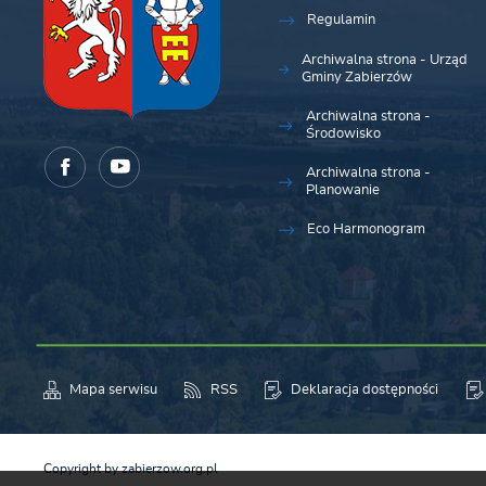
Regulamin
Archiwalna strona - Urząd
Gminy Zabierzów
Archiwalna strona -
Środowisko
Archiwalna strona -
Planowanie
Eco Harmonogram
Mapa serwisu
RSS
Deklaracja dostępności
Copyright by zabierzow.org.pl