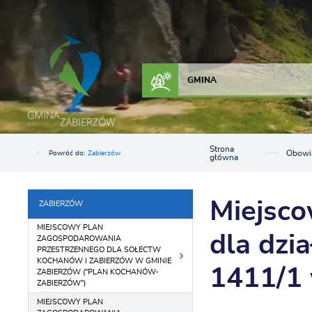
Przejdź do menu.
Przejdź do wyszukiwarki.
Przejdź do treści.
Przejdź do ustawień wielkości czcionki.
Włącz wersję kontrastową strony.
ZAŁATW SPRAWĘ
KONTAKT
GMINA
Strona
Obowi
Powróć do:
Zabierzów
główna
Miejsco
ZABIERZÓW
MIEJSCOWY PLAN
dla dzi
ZAGOSPODAROWANIA
PRZESTRZENNEGO DLA SOŁECTW
KOCHANÓW I ZABIERZÓW W GMINIE
1411/1 
ZABIERZÓW ("PLAN KOCHANÓW-
ZABIERZÓW")
MIEJSCOWY PLAN