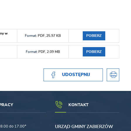
any w
POBIERZ
Format:
PDF,
25.97 KB
POBIERZ
Format:
PDF,
2.09 MB
UDOSTĘPNIJ
PRACY
KONTAKT
8.00 do 17.00*
URZĄD GMINY ZABIERZÓW