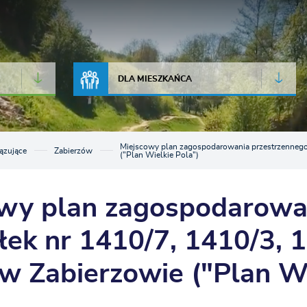
JAKOŚĆ POWIETRZA
LIVE CAMERA
DLA MIESZKAŃCA
Miejscowy plan zagospodarowania przestrzennego 
ązujące
Zabierzów
("Plan Wielkie Pola")
wy plan zagospodarowa
ałek nr 1410/7, 1410/3, 
w Zabierzowie ("Plan Wi