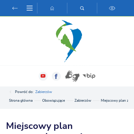
Przejdź do menu.
Przejdź do wyszukiwarki.
Przejdź do treści.
Przejdź do ustawień wielkości czcionki.
Włącz wersję kontrastową strony.
Powróć do:
Zabierzów
Strona główna
Obowiązujące
Zabierzów
Miejscowy plan zago
Miejscowy plan