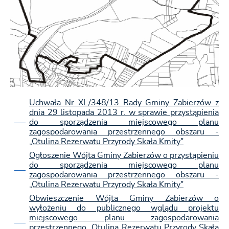
Uchwała Nr XL/348/13 Rady Gminy Zabierzów z
dnia 29 listopada 2013 r. w sprawie przystąpienia
do sporządzenia miejscowego planu
zagospodarowania przestrzennego obszaru -
„Otulina Rezerwatu Przyrody Skała Kmity"
Ogłoszenie Wójta Gminy Zabierzów o przystąpieniu
do sporządzenia miejscowego planu
zagospodarowania przestrzennego obszaru -
„Otulina Rezerwatu Przyrody Skała Kmity"
Obwieszczenie Wójta Gminy Zabierzów o
wyłożeniu do publicznego wglądu projektu
miejscowego planu zagospodarowania
przestrzennego „Otulina Rezerwatu Przyrody Skała