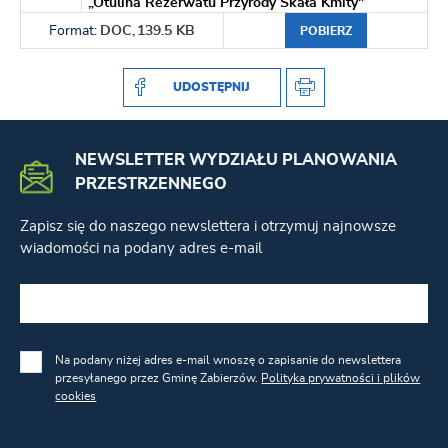
„Otulina Rezerwatu Przyrody Skała Kmity"
Format:
DOC,
139.5 KB
POBIERZ
UDOSTĘPNIJ
NEWSLETTER WYDZIAŁU PLANOWANIA
PRZESTRZENNEGO
Zapisz się do naszego newslettera i otrzymuj najnowsze
wiadomości na podany adres e-mail
Na podany niżej adres e-mail wnoszę o zapisanie do newslettera
przesyłanego przez Gminę Zabierzów.
Polityka prywatności i plików
cookies