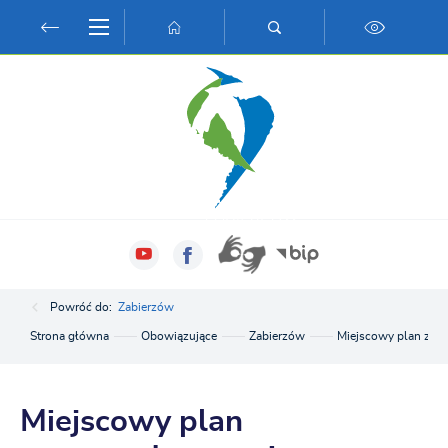
Przejdź do menu.
Przejdź do wyszukiwarki.
Przejdź do treści.
Przejdź do ustawień wielkości czcionki.
Włącz wersję kontrastową strony.
Powróć do:
Zabierzów
Strona główna
Obowiązujące
Zabierzów
Miejscowy plan zag
Miejscowy plan