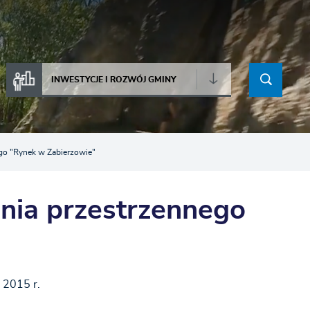
INWESTYCJE I ROZWÓJ GMINY
go "Rynek w Zabierzowie"
nia przestrzennego
 2015 r.