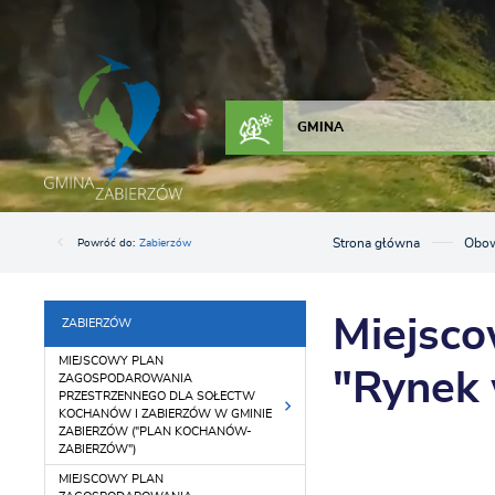
Przejdź do menu.
Przejdź do wyszukiwarki.
Przejdź do treści.
Przejdź do ustawień wielkości czcionki.
Włącz wersję kontrastową strony.
ZAŁATW SPRAWĘ
KONTAKT
GMINA
Strona główna
Obow
Powróć do:
Zabierzów
Miejsco
ZABIERZÓW
MIEJSCOWY PLAN
"Rynek 
ZAGOSPODAROWANIA
PRZESTRZENNEGO DLA SOŁECTW
KOCHANÓW I ZABIERZÓW W GMINIE
ZABIERZÓW ("PLAN KOCHANÓW-
ZABIERZÓW")
MIEJSCOWY PLAN