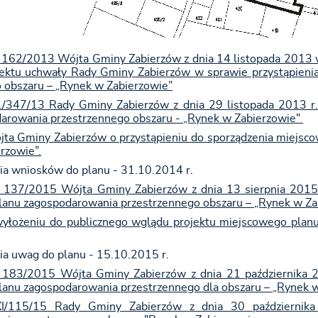
 162/2013 Wójta Gminy Zabierzów z dnia 14 listopada 2013 w
jektu uchwały Rady Gminy Zabierzów w sprawie przystąpieni
 obszaru – „Rynek w Zabierzowie”
/347/13 Rady Gminy Zabierzów z dnia 29 listopada 2013 r.
arowania przestrzennego obszaru - „Rynek w Zabierzowie"
ta Gminy Zabierzów o przystąpieniu do sporządzenia miejsc
rzowie”.
ia wniosków do planu - 31.10.2014 r.
r 137/2015 Wójta Gminy Zabierzów z dnia 13 sierpnia 2015
anu zagospodarowania przestrzennego obszaru – „Rynek w Za
wyłożeniu do publicznego wglądu projektu miejscowego plan
ia uwag do planu - 15.10.2015 r.
r 183/2015 Wójta Gminy Zabierzów z dnia 21 października 
anu zagospodarowania przestrzennego dla obszaru – „Rynek w
I/115/15 Rady Gminy Zabierzów z dnia 30 października