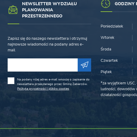
NEWSLETTER WYDZIAŁU
GODZINY 
PLANOWANIA
PRZESTRZENNEGO
Poniedziałek
Wtorek
Zapisz się do naszego newslettera i otrzymuj
najnowsze wiadomości na podany adres e-
Środa
mail
Czwartek
Piątek
Na podany niżej adres e-mail wnoszę o zapisanie do
*za wyjątkiem USC, 
newslettera przesyłanego przez Gminę Zabierzów.
Polityka prywatności i plików cookies
ludności, dowodów o
działalności gospoda