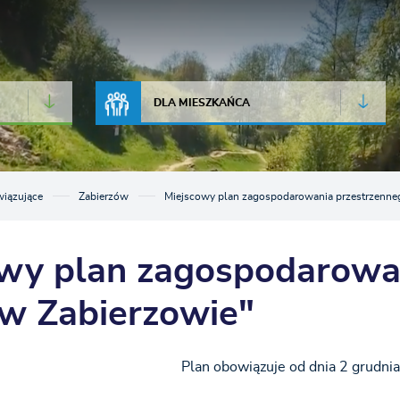
JAKOŚĆ POWIETRZA
LIVE CAMERA
DLA MIESZKAŃCA
iązujące
Zabierzów
Miejscowy plan zagospodarowania przestrzenne
wy plan zagospodarowa
w Zabierzowie"
Plan obowiązuje od dnia 2 grudnia