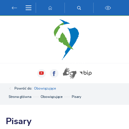
Przejdź do menu.
Przejdź do wyszukiwarki.
Przejdź do treści.
Przejdź do ustawień wielkości czcionki.
Włącz wersję kontrastową strony.
Powróć do:
Obowiązujące
Strona główna
Obowiązujące
Pisary
Pisary