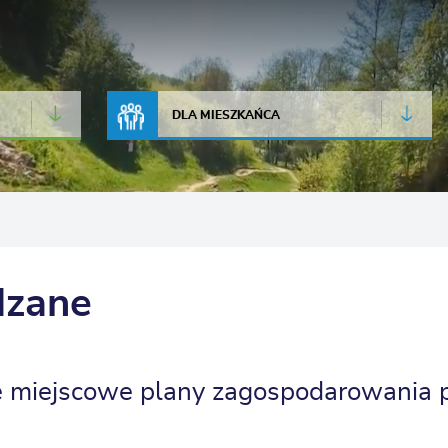
JAKOŚĆ POWIETRZA
LIVE CAMERA
DLA MIESZKAŃCA
dzane
 miejscowe plany zagospodarowania 