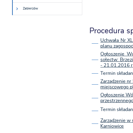
Zabierzów
Procedura s
Uchwała Nr XL
planu zagospod
Ogłoszenie Wó
sołectw: Brzez
- 21.01.2016 r
Termin składan
Zarządzenie nr
miejscowego p
Ogłoszenie Wój
przestrzennego
Termin składan
Zarządzenie w 
Karniowice