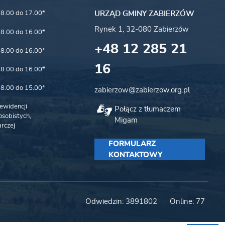
8.00 do 17.00*
URZĄD GMINY ZABIERZÓW
Rynek 1, 32-080 Zabierzów
8.00 do 16.00*
+48 12 285 21
8.00 do 16.00*
16
8.00 do 16.00*
8.00 do 15.00*
zabierzow@zabierzow.org.pl
ewidencji
Połącz z tłumaczem
sobistych,
Migam
rczej
FORMULARZ
KONTAKTOWY
Odwiedzin: 3891802
Online: 77