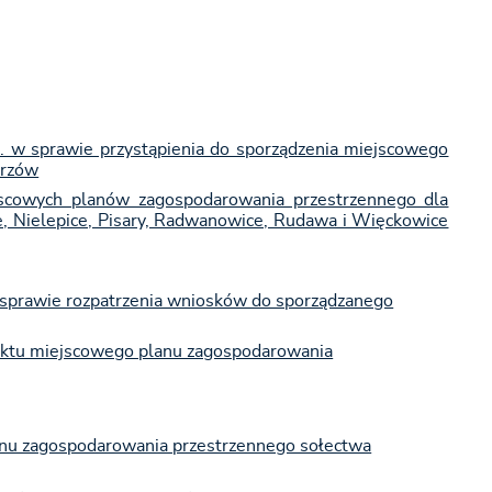
 w sprawie przystąpienia do sporządzenia miejscowego
erzów
jscowych planów zagospodarowania przestrzennego dla
ce, Nielepice, Pisary, Radwanowice, Rudawa i Więckowice
 sprawie rozpatrzenia wniosków do sporządzanego
ektu miejscowego planu zagospodarowania
anu zagospodarowania przestrzennego sołectwa