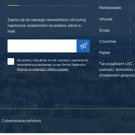
Poniedziałek
Wtorek
Zapisz się do naszego newslettera i otrzymuj
najnowsze wiadomości na podany adres e-
Środa
mail
Czwartek
Piątek
Na podany niżej adres e-mail wnoszę o zapisanie do
*za wyjątkiem USC, 
newslettera przesyłanego przez Gminę Zabierzów.
Polityka prywatności i plików cookies
ludności, dowodów o
działalności gospoda
Cyberbezpieczeństwo