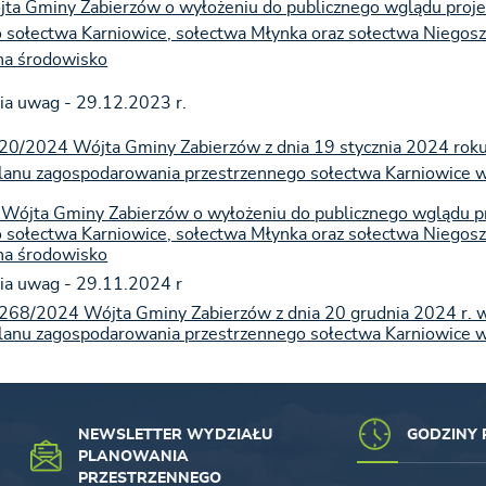
jta Gminy Zabierzów o wyłożeniu do publicznego wglądu pro
 sołectwa Karniowice, sołectwa Młynka oraz sołectwa Niegos
na środowisko
ia uwag - 29.12.2023 r.
 20/2024 Wójta Gminy Zabierzów z dnia 19 stycznia 2024 rok
lanu zagospodarowania przestrzennego sołectwa Karniowice 
 Wójta Gminy Zabierzów o wyłożeniu do publicznego wglądu 
 sołectwa Karniowice, sołectwa Młynka oraz sołectwa Niegos
na środowisko
ia uwag - 29.11.2024 r
 268/2024 Wójta Gminy Zabierzów z dnia 20 grudnia 2024 r. 
lanu zagospodarowania przestrzennego sołectwa Karniowice 
NEWSLETTER WYDZIAŁU
GODZINY 
PLANOWANIA
PRZESTRZENNEGO