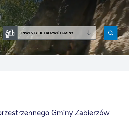
INWESTYCJE I ROZWÓJ GMINY
przestrzennego Gminy Zabierzów