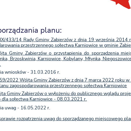
porządzania planu:
IX/433/14 Rady Gminy Zabierzów z dnia 19 września 2014 r.
arowania przestrzennego sołectwa Karniowice w gminie Zabi
jta Gminy Zabierzów o przystąpienia do sporządzenia mie
inka, Brzoskwinia, Karniowice, Kobylany, Młynka, Niegoszowi
.
ia wniosków - 31.03.2016 r.
 59/2022 Wójta Gminy Zabierzów z dnia 7 marca 2022 roku w
lanu zagospodarowania przestrzennego sołectwa Karniowice
ta Gminy Zabierzów o wyłożeniu do publicznego wglądu proj
 dla sołectwa Karniowice - 08.03.2021 r.
ia uwag - 16.05.2022 r.
sprawie rozpatrzenia uwag do sporządzanego miejscowego pl