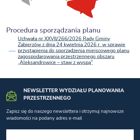
Procedura sporządzania planu
Uchwała nr XXVII/266/2026 Rady Gminy
Zabierzów z dnia 24 kwietnia 2026 r. w sprawie
przystąpienia do sporządzenia miejscowego planu
zagospodarowania przestrzennego obszaru
„Aleksandrowice – staw z wyspą”
NEWSLETTER WYDZIAŁU PLANOWANIA
PRZESTRZENNEGO
Zapisz się do naszego newslettera i otrzymuj najnowsze
wiadomości na podany adres e-mail