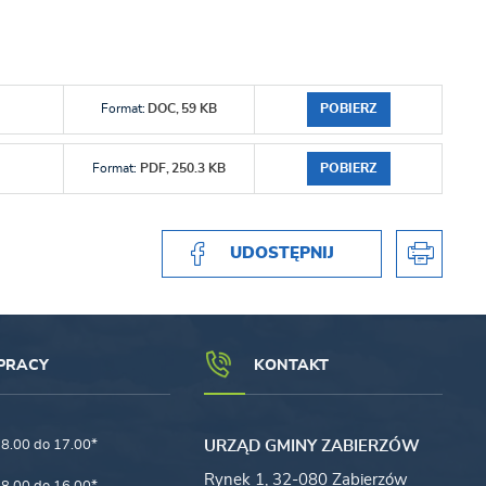
POBIERZ
Format:
DOC,
59 KB
POBIERZ
Format:
PDF,
250.3 KB
UDOSTĘPNIJ
PRACY
KONTAKT
8.00 do 17.00*
URZĄD GMINY ZABIERZÓW
Rynek 1, 32-080 Zabierzów