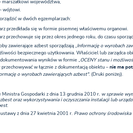
– marszałkowi województwa,
– wójtowi.
porządzić w dwóch egzemplarzach:
rz przedkłada się w formie pisemnej właściwemu organowi.
z przechowuje się przez okres jednego roku, do czasu sporządz
by zawierające azbest sporządzają „
Informację o wyrobach zaw
żliwości bezpiecznego użytkowania. Właściciel lub zarządca ob
i dokumentowania wyników w formie „
OCENY stanu i możliwoś
ży przechowywać w łącznie z dokumentacją obiektu –
nie ma pot
formację o wyrobach zawierających azbest"
. (Druki poniżej).
 Ministra Gospodarki z dnia 13 grudnia 2010 r
. w sprawie wy
zbest oraz wykorzystywania i oczyszczania instalacji lub urzą
best
.
1 ustawy z dnia 27 kwietnia 2001 r.
Prawo ochrony środowiska