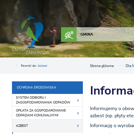
Przejdź do menu.
Przejdź do wyszukiwarki.
Przejdź do treści.
Przejdź do ustawień wielkości czcionki.
Włącz wersję kontrastową strony.
ZAŁATW SPRAWĘ
KONTAKT
GMINA
Strona główna
Dla 
Powróć do:
Azbest
Informa
OCHRONA ŚRODOWISKA
SYSTEM ODBIORU I
ZAGOSPODAROWANIA ODPADÓW
Informujemy o obowi
OPŁATA ZA GOSPODAROWANIE
azbest (np. płyty ete
ODPADAMI KOMUNALNYMI
Informację o wyroba
AZBEST