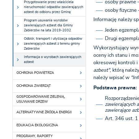
osoby prawne 
Przygotowanie przez właściciela
nieruchomości odpadów zawierających
osoby fizyczne 
azbest do odbioru przez Gminę
Informację należy s
Program usuwania wyrobów
zawierających azbest dla Gminy
Jeden egzempla
Zabierzów na lata 2019-2032
Drugi egzemplar
Odbiór, transport i utylizacja odpadów
zawierających azbest z terenu gminy
Wykorzystujący wyro
Zabierzów
oceny ich stanu i mo
Informacja o wyrobach zawierających
azbest
okresowej kontroli 
azbest"
, którą nale
OCHRONA POWIETRZA
należy wpisać w
"In
OCHRONA ZWIERZĄT
Podstawa prawna:
GOSPODAROWANIE ZIELENIĄ,
Rozporządzenie
USUWANIE DRZEW
zawierających a
zawierające az
ALTERNATYWNE ŹRÓDŁA ENERGII
Art. 346 ust. 
EDUKACJA EKOLOGICZNA
PROGRAMY, RAPORTY