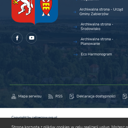
Archiwalna strona - Urząd
Gminy Zabierzów
Archiwalna strona -
Środowisko
Archiwalna strona -
Planowanie
Eco Harmonogram
Mapa serwisu
RSS
Deklaracja dostępności
Copyright by zabierzow.org.pl
Strona korzysta z plików cookies w celu realizacji usług. Możesz