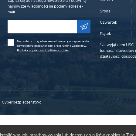
Wtorek
Zapisz się do naszego newslettera i otrzymuj
najnowsze wiadomości na podany adres e-
Środa
mail
Czwartek
Piątek
Na podany niżej adres e-mail wnoszę o zapisanie do
*za wyjątkiem USC, 
newslettera przesyłanego przez Gminę Zabierzów.
Polityka prywatności i plików cookies
ludności, dowodów o
działalności gospoda
Cyberbezpieczeństwo
 określić warunki przechowywania lub dostępu do plików cookies w Twoje