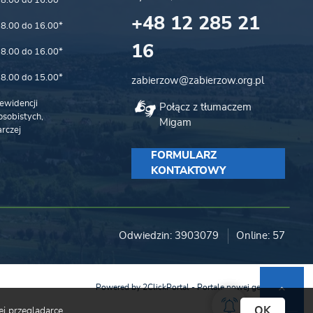
8.00 do 16.00*
+48 12 285 21
8.00 do 16.00*
16
8.00 do 16.00*
8.00 do 15.00*
zabierzow@zabierzow.org.pl
ewidencji
Połącz z tłumaczem
sobistych,
Migam
rczej
FORMULARZ
KONTAKTOWY
Odwiedzin: 3903079
Online: 57
Powered by
2ClickPortal
- Portale nowej generacji
OK
j przeglądarce.