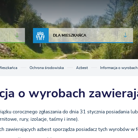
JAKOŚĆ POWIETRZA
LIVE CAMERA
DLA MIESZKAŃCA
Mieszkańca
Ochrona środowiska
Azbest
Informacja o wyrobach
cja o wyrobach zawieraj
ązku corocznego zgłaszania do dnia 31 stycznia posiadania lu
rnitowe, rury, izolacje, taśmy i inne).
ch zawierających azbest sporządza posiadacz tych wyrobów w fo