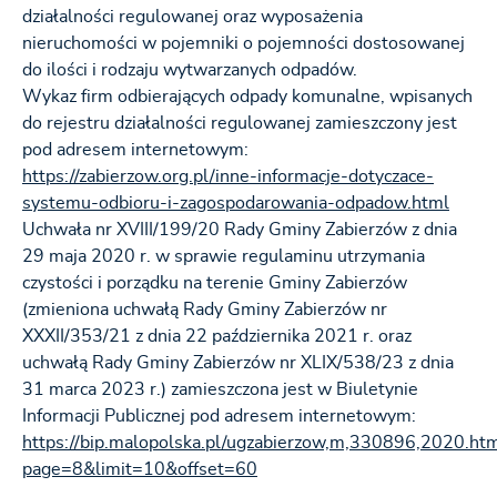
działalności regulowanej oraz wyposażenia
nieruchomości w pojemniki o pojemności dostosowanej
do ilości i rodzaju wytwarzanych odpadów.
Wykaz firm odbierających odpady komunalne, wpisanych
do rejestru działalności regulowanej zamieszczony jest
pod adresem internetowym:
https://zabierzow.org.pl/inne-informacje-dotyczace-
systemu-odbioru-i-zagospodarowania-odpadow.html
Uchwała nr XVIII/199/20 Rady Gminy Zabierzów z dnia
29 maja 2020 r. w sprawie regulaminu utrzymania
czystości i porządku na terenie Gminy Zabierzów
(zmieniona uchwałą Rady Gminy Zabierzów nr
XXXII/353/21 z dnia 22 października 2021 r. oraz
uchwałą Rady Gminy Zabierzów nr XLIX/538/23 z dnia
31 marca 2023 r.) zamieszczona jest w Biuletynie
Informacji Publicznej pod adresem internetowym:
https://bip.malopolska.pl/ugzabierzow,m,330896,2020.ht
page=8&limit=10&offset=60