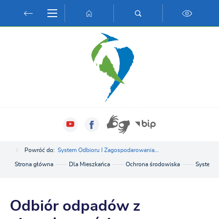
Przejdź do menu.
Przejdź do wyszukiwarki.
Przejdź do treści.
Przejdź do ustawień wielkości czcionki.
Włącz wersję kontrastową strony.
Powróć do:
System Odbioru I Zagospodarowania...
Strona główna
Dla Mieszkańca
Ochrona środowiska
System 
Odbiór odpadów z