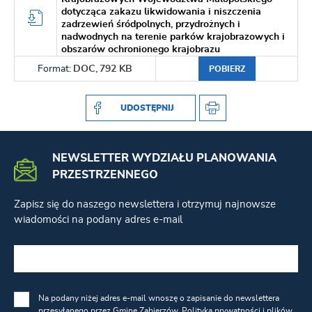
dotycząca zakazu likwidowania i niszczenia
zadrzewień śródpolnych, przydrożnych i
nadwodnych na terenie parków krajobrazowych i
obszarów ochronionego krajobrazu
Format:
DOC,
792 KB
POBIERZ
UDOSTĘPNIJ
NEWSLETTER WYDZIAŁU PLANOWANIA
PRZESTRZENNEGO
Zapisz się do naszego newslettera i otrzymuj najnowsze
wiadomości na podany adres e-mail
Na podany niżej adres e-mail wnoszę o zapisanie do newslettera
przesyłanego przez Gminę Zabierzów.
Polityka prywatności i plików