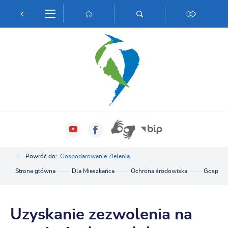
Przejdź do menu.
Przejdź do wyszukiwarki.
Przejdź do treści.
Przejdź do ustawień wielkości czcionki.
Włącz wersję kontrastową strony.
Powróć do:
Gospodarowanie Zielenią...
Strona główna
Dla Mieszkańca
Ochrona środowiska
Gospodar
Uzyskanie zezwolenia na