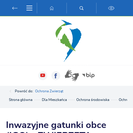
Przejdź do menu.
Przejdź do wyszukiwarki.
Przejdź do treści.
Przejdź do ustawień wielkości czcionki.
Włącz wersję kontrastową strony.
Powróć do:
Ochrona Zwierząt
Strona główna
Dla Mieszkańca
Ochrona środowiska
Ochrona 
Inwazyjne gatunki obce