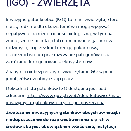
(IGO) - ZWIERZĘTA
Inwazyjne gatunki obce (IGO) to m.in. zwierzęta, które
nie są rodzime dla ekosystemów i mogą wpływać
negatywnie na różnorodność biologiczną, w tym na
zmniejszenie populacji lub eliminowanie gatunków
rodzimych, poprzez konkurencję pokarmową,
drapieżnictwo lub przekazywanie patogenów oraz
zakłócanie funkcjonowania ekosystemów.
Znanymi i niebezpiecznymi zwierzętami IGO są m.in.
jenot, żółw ozdobny i szop pracz.
Dokładna lista gatunków IGO dostępna jest pod
adresem:
https://www.gov.pl/web/rdos-katowice/lista-
inwazyjnych-gatunkow-obcych-igo-poszerzona
Zwalczanie inwazyjnych gatunków obcych zwierząt i
niedopuszczenie do rozprzestrzenienia się ich w
środowisku jest obowiązkiem właścicieli, instytucji