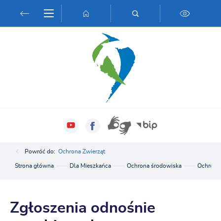
Przejdź do menu.
Przejdź do wyszukiwarki.
Przejdź do treści.
Przejdź do ustawień wielkości czcionki.
Włącz wersję kontrastową strony.
Powróć do:
Ochrona Zwierząt
Strona główna
Dla Mieszkańca
Ochrona środowiska
Ochrona 
Zgłoszenia odnośnie