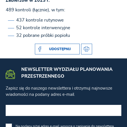
Zabierzów w 2023 r.
489 kontroli (łącznie), w tym:
437 kontrole rutynowe
52 kontrole interwencyjne
32 pobrane próbki popiołu
UDOSTĘPNIJ
NEWSLETTER WYDZIAŁU PLANOWANIA
PRZESTRZENNEGO
Zapisz się do naszego newslettera i otrzymuj najnowsze
wiadomości na podany adres e-mail
Na podany niżej adres e-mail wnoszę o zapisanie do newslettera