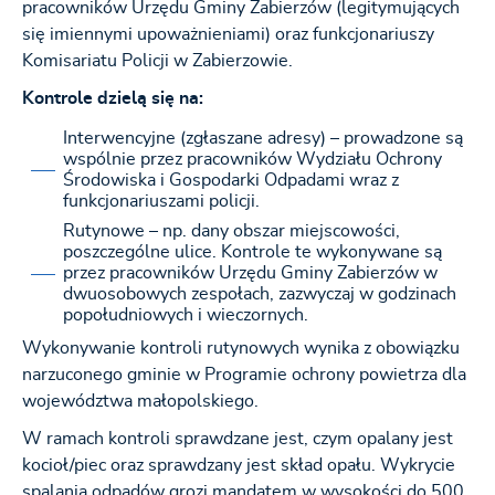
pracowników Urzędu Gminy Zabierzów (legitymujących
się imiennymi upoważnieniami) oraz funkcjonariuszy
Komisariatu Policji w Zabierzowie.
Kontrole dzielą się na:
Interwencyjne (zgłaszane adresy) – prowadzone są
wspólnie przez pracowników Wydziału Ochrony
Środowiska i Gospodarki Odpadami wraz z
funkcjonariuszami policji.
Rutynowe – np. dany obszar miejscowości,
poszczególne ulice. Kontrole te wykonywane są
przez pracowników Urzędu Gminy Zabierzów w
dwuosobowych zespołach, zazwyczaj w godzinach
popołudniowych i wieczornych.
Wykonywanie kontroli rutynowych wynika z obowiązku
narzuconego gminie w Programie ochrony powietrza dla
województwa małopolskiego.
W ramach kontroli sprawdzane jest, czym opalany jest
kocioł/piec oraz sprawdzany jest skład opału. Wykrycie
spalania odpadów grozi mandatem w wysokości do 500