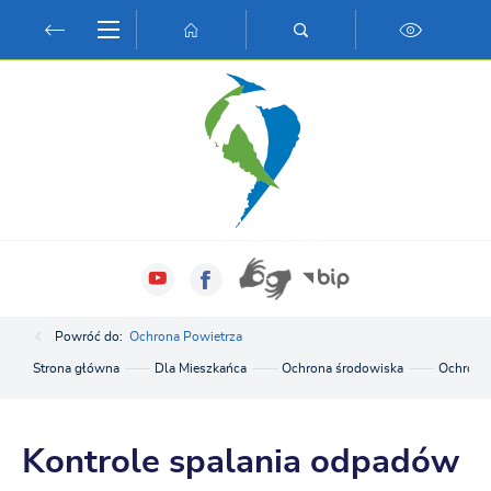
Przejdź do menu.
Przejdź do wyszukiwarki.
Przejdź do treści.
Przejdź do ustawień wielkości czcionki.
Włącz wersję kontrastową strony.
Powróć do:
Ochrona Powietrza
Strona główna
Dla Mieszkańca
Ochrona środowiska
Ochrona 
Kontrole spalania odpadów