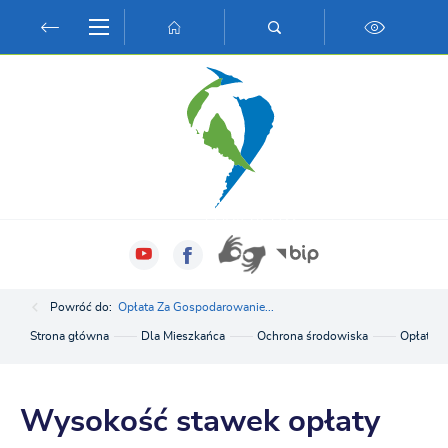
Przejdź do menu.
Przejdź do wyszukiwarki.
Przejdź do treści.
Przejdź do ustawień wielkości czcionki.
Włącz wersję kontrastową strony.
Powróć do:
Opłata Za Gospodarowanie...
Strona główna
Dla Mieszkańca
Ochrona środowiska
Opłata 
Wysokość stawek opłaty